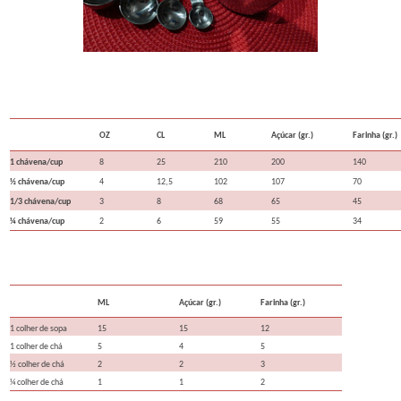
OZ
CL
ML
Açúcar (gr.)
Farinha (gr.)
1 chávena/cup
8
25
210
200
140
½ chávena/cup
4
12,5
102
107
70
1/3 chávena/cup
3
8
68
65
45
¼ chávena/cup
2
6
59
55
34
ML
Açúcar (gr.)
Farinha (gr.)
1
colher de sopa
15
15
12
1 colher de chá
5
4
5
½ colher de chá
2
2
3
¼ colher de chá
1
1
2